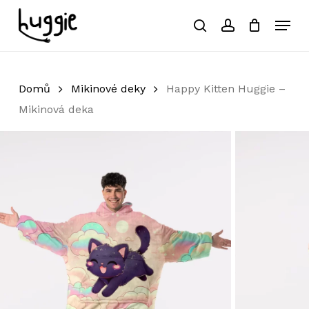
Skip
Menu
to
search
account
Close
Košík
Cart
main
Close
content
Menu
Domů
Mikinové deky
Happy Kitten Huggie –
Mikinová deka