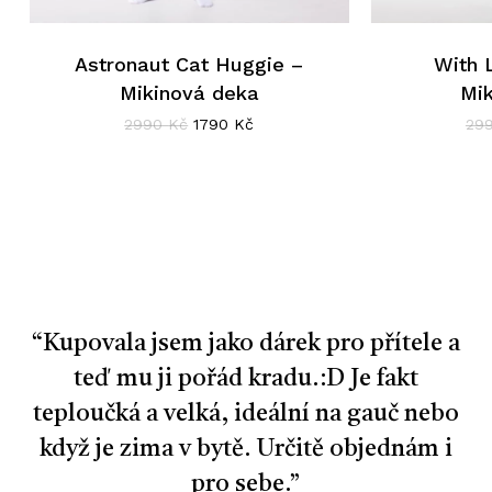
Astronaut Cat Huggie –
With 
Mikinová deka
Mi
Původní
Aktuální
2990
Kč
1790
Kč
29
cena
cena
byla:
je:
2990 Kč.
1790 Kč.
“
Kupovala jsem jako dárek pro přítele a
teď mu ji pořád kradu.:D Je fakt
teploučká a velká, ideální na gauč nebo
když je zima v bytě. Určitě objednám i
pro sebe.
”