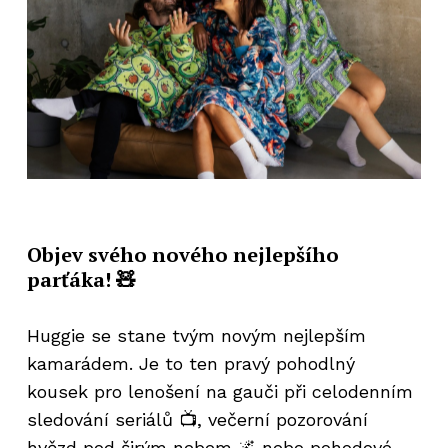
Objev svého nového nejlepšího
parťáka! 🧸
Žádné produkty v košíku.
Huggie se stane tvým novým nejlepším
kamarádem. Je to ten pravý pohodlný
Go to shop
kousek pro lenošení na gauči při celodenním
sledování seriálů 📺, večerní pozorování
hvězd pod širým nebem 🌌 nebo pohodové