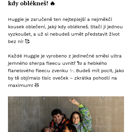
kdy oblékneš! 🔥
Huggie je zaručeně ten nejteplejší a nejměkčí
kousek oblečení, jaký kdy oblékneš. Stačí ji jednou
vyzkoušet, a už si nebudeš umět představit život
bez ní! 🥰
Každé Huggie je vyrobeno z jedinečné směsi ultra
jemného sherpa fleecu uvnitř 🐑 a hebkého
flanelového fleecu zvenku ✨. Budeš mít pocit, jako
by tě objímalo tisíc oveček – zkrátka pohodlí na
maximum! 🧸