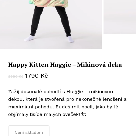
Happy Kitten Huggie – Mikinová deka
Původní
Aktuální
1790
Kč
2990
Kč
cena
cena
byla:
je:
Zažij dokonalé pohodlí s Huggie – mikinovou
2990 Kč.
1790 Kč.
dekou, která je stvořená pro nekonečné lenošení a
maximální pohodu. Budeš mít pocit, jako by tě
objímaly tisíce malých oveček! 🐑
Není skladem