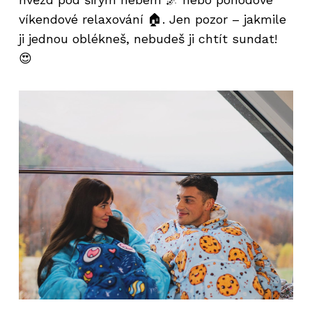
víkendové relaxování 🏠. Jen pozor – jakmile
ji jednou oblékneš, nebudeš ji chtít sundat!
😍