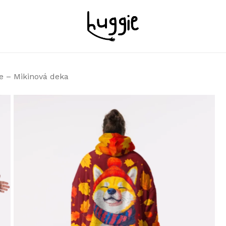
Košík
 – Mikinová deka