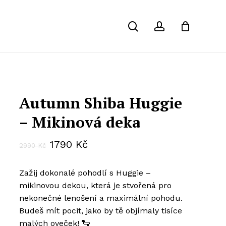
Close
search
account
Cart
Autumn Shiba Huggie
– Mikinová deka
Původní
Aktuální
1790
Kč
2990
Kč
cena
cena
Zažij dokonalé pohodlí s Huggie –
byla:
je:
mikinovou dekou, která je stvořená pro
2990 Kč.
1790 Kč.
nekonečné lenošení a maximální pohodu.
Budeš mít pocit, jako by tě objímaly tisíce
malých oveček! 🐑