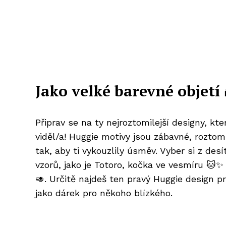
Jako velké barevné objetí 
Připrav se na ty nejroztomilejší designy, kter
viděl/a! Huggie motivy jsou zábavné, roztom
tak, aby ti vykouzlily úsměv. Vyber si z des
vzorů, jako je Totoro, kočka ve vesmíru 🐱
🥑. Určitě najdeš ten pravý Huggie design p
jako dárek pro někoho blízkého.