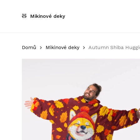
Skip
to
🧸
Mikinové deky
main
content
Domů
Mikinové deky
Autumn Shiba Huggie