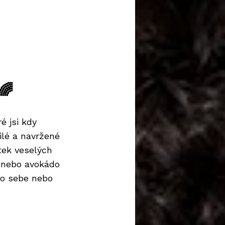
🌈
é jsi kdy
ilé a navržené
ítek veselých
✨ nebo avokádo
ro sebe nebo